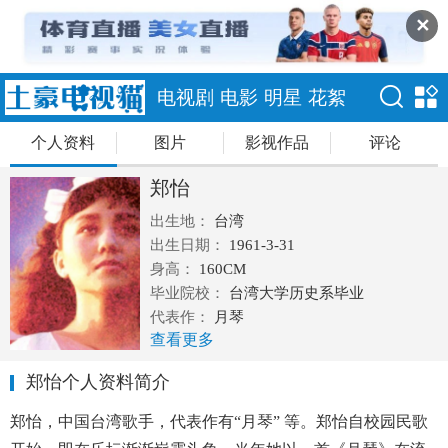
✕
电视剧
电影
明星
花絮
个人资料
图片
影视作品
评论
郑怡
出生地：
台湾
出生日期：
1961-3-31
身高：
160CM
毕业院校：
台湾大学历史系毕业
代表作：
月琴
查看更多
郑怡个人资料简介
郑怡，中国台湾歌手，代表作有“月琴” 等。郑怡自校园民歌