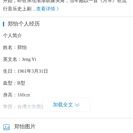
开始，即在乐坛渐渐崭露头角，当年她以一首《月琴》在流
行音乐史上刷
...查看详情 》
郑怡个人经历
个人简介
姓名：郑怡
英文名：Jeng Yi
生日：1961年3月31日
血型：B型
身高：160cm
加载全文
学历：台湾
大学
历史系毕业
籍贯：台北
郑怡图片