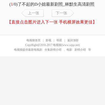
(
1
/0)了不起的D小姐最新剧照_林默生高清剧照
上一张
下一张
【直接点击图片进入下一张 手机横屏效果更佳】
电视猫首页
|
影视
|
明星
|
返回顶部
CopyRight@2010-2017 电视猫(www.szjqz.net)
电视猫提供最新电视剧
分集剧情介绍
、电影
剧情介绍
等