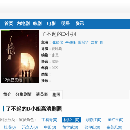
首页
内地剧
韩剧
电影
明星
资讯
了不起的D小姐
主演：
张婧仪
牛骏峰
梁冠华
曾黎
郎
月婷
导演：
郝平
夏晓昀
矢野浩二
编剧：
张忌
语言：
汉语
年份：
2022
类别：
12集已完结
播放：
简介
分集剧情
演员表
剧照
了不起的D小姐高清剧照
剧照分类：
演员角色：
丁易青(0)
林默生(0)
顾静江(0)
董红玉(0)
杜瑛(0)
冯立人(0)
中田(0)
胡学成(0)
邵仰山(0)
秦美凤(0)