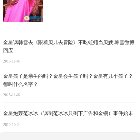
金星讽韩雪去《跟着贝儿去冒险》不吃蚯蚓当贝嫂 韩雪微博
回应
2015-11-07
金星的老公是谁？金星老公汉斯个人资料家庭背景？金星的
金星孩子是亲生的吗？金星会生孩子吗？金星有几个孩子？
孩子是亲生的吗？
都叫什么名字？
金星和老公汉斯能那个啥吗？金星能过正常的夫妻生活吗？
2015-11-02
金星的孩子是亲生的吗？
金星是经过变性手术变成女的，但
据金星老公汉斯说和金星结婚十年从未完成性生活
，当然更
金星炮轰范冰冰（讽刺范冰冰只剩下广告和金锁）事件始末
不具备生孩子的条件，所以金星的三个孩子都不是亲生的，
2015-10-24
是领养的三个孩子，如今金星已经领养了三个孩子，是一个