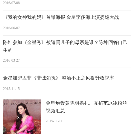
2016-07-08
《我的女神我的妈》首曝海报 金星李多海上演婆媳大战
2016-06-07
金星和老公汉斯合影
陈坤参加《金星秀》被逼问儿子的母亲是谁？陈坤回答自己
金星和老公汉斯是如何认识的
？金星从小就希望变成女性，
生的
金星的家人也比较开明并没有强烈反对金星变性，金星在95
2016-03-27
年进行了变性手术，后来在飞机上遇到德国老公汉斯，汉斯
沉默内敛的德国高个子男人，通常只坐经济舱，恰巧那次经
金星加盟孟非《非诚勿扰》 整治不正之风提升收视率
济舱机票售罄，才破例买了头等舱的机票，恰好坐在金星的
2015-11-15
旁边。不知道是眼熟还是惊艳，一旦坐定，他的眼睛就被身
金星炮轰黄晓明婚礼、互掐范冰冰粉丝
边这位独特的东方女子系住了，打了结似地不肯离开。
视频汇总
2015-11-11