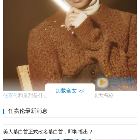
加载全文
任嘉伦
和景甜是什么关系？任嘉伦家庭背景大揭秘
最近大火的古装剧《大唐荣耀》广受好评，剧中景甜和任嘉
任嘉伦最新消息
伦的感情戏也吸粉无数，很多网友都不明白一个名不经传的
小人物，到底有什么样的背景和景甜平起平坐呢？任嘉伦和
美人慕白首正式改名慕白首，即将播出？
景甜到底是什么关系呢？下面小编为大家整理一下。