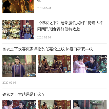
下”夫妇亲密名场面，引发粉丝一波又一波热议，大家激动表
2020-02-28
示：“看的全程姨母笑。”
《锦衣之下》超豪膳食揭剧组待遇大不
同网民嘲食得好但特效差
2020-02-16
锦衣之下欢喜冤家谭松韵任嘉伦上线 热度口碑双丰收
在抖音平台。“任嘉伦霸总坐”、“任嘉伦眼神杀”相关视频登上
2020-02-08
抖音热搜,热度均突破500万；1月5日，“一下”夫妇甜蜜互动视
频，登上最热视频榜单第五位，播放量超千万。除此之外，
锦衣之下大结局是什么？
该剧也一度登上知乎平台和豆瓣平台的热门趋势榜单，豆瓣
评分高达7.5分。《锦衣之下》在尊重原著的基础上做了相应