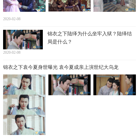
的剧情补充，把原著里毫无关联的案件，串成了一个层层递
进抽丝剥茧的大案，获得了书粉的认可；任嘉伦谭松韵的演
2020-02-08
技被赞“十分有分寸感”。粉丝纷纷撰写长文，分析两人演技
的细节处理并记录自己印象深刻的片段。
锦衣之下陆绎为什么坐牢入狱？陆绎结
局是什么？
2020-02-08
锦衣之下袁今夏身世曝光 袁今夏成亲上演世纪大乌龙
回顾前两周剧情，
陆绎
（任嘉伦饰）一登场便与
袁今夏
（谭
松韵饰）产生了冲突，今夏也不甘示弱决心与陆绎比赛破
案，二人一起经历了重重考验，逐渐消除了偏见与误解。在