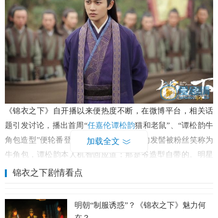
《锦衣之下》自开播以来便热度不断，在微博平台，相关话
题引发讨论，播出首周“
任嘉伦
谭松韵
猫和老鼠”、“谭松韵牛
角包造型”便轮番登上热搜，剧中谭松韵的发髻被粉丝笑称为
加载全文
牛角包，谭松韵本人机智回应道：那是爷造型自带的。明星
与粉丝互动十分有爱。前几日，“
任嘉伦
眼神”、“任嘉伦谭松
锦衣之下剧情看点
韵CP感”、“锦衣之下”、“任嘉伦碰鼻杀”、“锦衣之下预告”轮
番登上热搜榜，阅读量均破2亿。截止到1月5日，“锦衣之
明朝“制服诱惑”？《锦衣之下》魅力何
下”话题讨论量331.5万次，阅读量更是高达29.9亿次。“一
在？