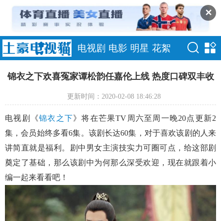
✕
电视剧
电影
明星
花絮
锦衣之下欢喜冤家谭松韵任嘉伦上线 热度口碑双丰收
更新时间：2020-02-08 18:46:28
电视剧《
锦衣之下
》将在芒果TV周六至周一晚20点更新2
集，会员始终多看6集。该剧长达60集，对于喜欢该剧的人来
讲简直就是福利。剧中男女主演技实力可圈可点，给这部剧
奠定了基础，那么该剧中为何那么深受欢迎，现在就跟着小
编一起来看看吧！