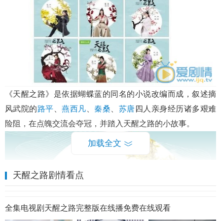
《天醒之路》是依据蝴蝶蓝的同名的小说改编而成，叙述摘
风武院的
路平
、
燕西凡
、
秦桑
、
苏唐
四人亲身经历诸多艰难
险阻，在点魄交流会夺冠，并踏入天醒之路的小故事。
加载全文
天醒之路剧情看点
全集电视剧天醒之路完整版在线播免费在线观看