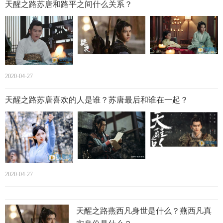
天醒之路苏唐和路平之间什么关系？
2020-04-27
这次的他人物设定也和宁缺较为相仿，看起来一个朽木不可
雕的废物，却以一己之力拯救北斗定位系统解决危急，击杀
天醒之路苏唐喜欢的人是谁？苏唐最后和谁在一起？
三大学校数字顶峰最强者，将苏唐从玄军城解救，复建摘风
学校，出任校长。
2020-04-27
天醒之路燕西凡身世是什么？燕西凡真