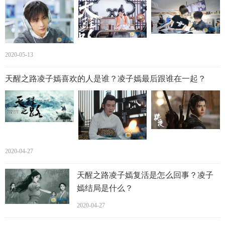
2020-05-13
天醒之路凌子嫣喜欢的人是谁？凌子嫣最后跟谁在一起？
此次宣传海报的官方宣布，也呈现了整部的主力阵容，整部
剧剧明星阵容都较为年青。并且在本次角色形象海报中，六
位出演如数现身。陈飞宇扮演男主路平，并且这也是继《将
2020-04-27
夜》的宁缺以后，陈飞宇在新电视剧《天醒之路》中再度持
剑出场。
天醒之路凌子嫣复活是怎么回事？凌子
嫣结局是什么？
2020-04-27