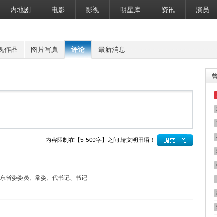
内地剧
电影
影视
明星库
资讯
演员
视作品
图片写真
评论
最新消息
内容限制在【5-500字】之间,请文明用语！
东省委委员、常委、代书记、书记