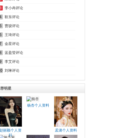
3
李小冉评论
4
靳东评论
5
曹骏评论
6
王琦评论
7
金星评论
8
蓝盈莹评论
9
李艾评论
10
刘琳评论
推荐明星
杨杏个人资料
赵丽颖个人资
孟潞个人资料
料