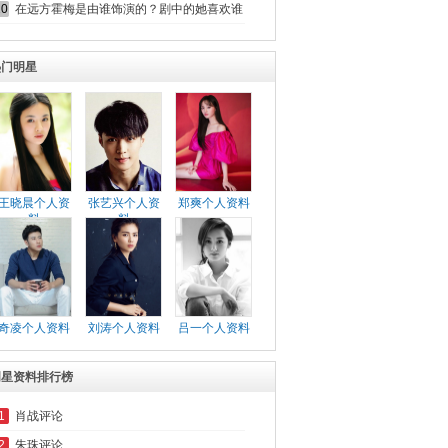
10
在远方霍梅是由谁饰演的？剧中的她喜欢谁？
热门明星
王晓晨个人资
张艺兴个人资
郑爽个人资料
料
料
奇凌个人资料
刘涛个人资料
吕一个人资料
明星资料排行榜
1
肖战评论
2
朱珠评论