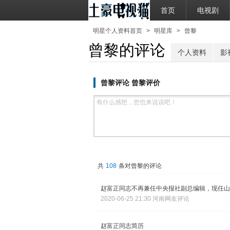
首页
电视剧
明星个人资料首页
>
明星库
>
曾黎
曾黎的评论
个人资料
影
曾黎评论 曾黎评价
共
108
条对曾黎的评论
赵富正同志不再兼任中央报社副总编辑，现任山
2020-06-25 21:30 河南网友评论
赵富正同志简历