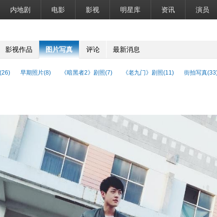
内地剧
电影
影视
明星库
资讯
演员
影视作品
图片写真
评论
最新消息
26)
早期照片(8)
《暗黑者2》剧照(7)
《老九门》剧照(11)
街拍写真(33