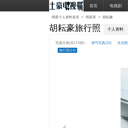
首页
电视剧
明星个人资料首页
>
明星库
>
胡耘豪
胡耘豪旅行照
个人资料
写真分类(共173张)：
帅气写真(15)
生活照(
旅行照(14)