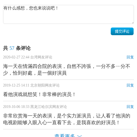
摄电影《
智取威虎山
》上映。
2015年，参演电视剧《封神》，在剧中饰演申公豹。
2019年12月11日，参演金铁木导演执导的电视剧《
风云战国
之列国
》，在剧中饰演申不害。
共
57
条评论
2020-02-27 22:44 台湾网友评论
回复
海一天在情滿四合院的表演，自然不誇張，一分不多ㄧ分不
少，恰到好處，是一個好演員
2019-12-25 14:11 北京朝阳网友评论
回复
看他演戏就想笑！非常棒的演员！
2019-10-06 18:33 黑龙江哈尔滨网友评论
回复
非常欣赏海一天的表演，是个实力派演员，让人看了他演的
电视剧能够入眼入心一直看下去，是我喜欢的好演员！
查看更多