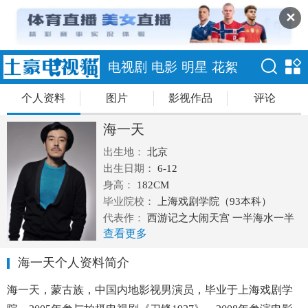
✕
电视剧
电影
明星
花絮
个人资料
图片
影视作品
评论
海一天
出生地：
北京
出生日期：
6-12
身高：
182CM
毕业院校：
上海戏剧学院（93本科）
代表作：
西游记之大闹天宫 一半海水一半
查看更多
火焰 有你才幸福 工人大院
海一天个人资料简介
海一天，蒙古族，中国内地影视男演员，毕业于上海戏剧学