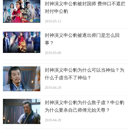
封神演义申公豹被封国师 费仲口不遮拦
对付申公豹
海一天演绎经历：
2019-05-13
2002年，参与拍摄电影《离婚了就别再来找我》。同年参演
电视剧《刑警故事》，之后参演电视剧《猎豹出击》。
封神演义申公豹被逐出师门是怎么回
事？
2006年电视剧《刀锋1937》导演郭靖宇，饰演唐维特，是孙
红
雷的拜把
兄弟
。同时出演电影《绿帽子》，与廖凡合作。
2019-05-09
2007年参与主演电影《我的实习生活》，开始受到关注。
封神演义申公豹为什么可以当神仙？为
2008年参演电影《一半是海水，一半是火焰》，在这部根据
什么子虚当不了神仙？
王朔同名小说改编的电影里扮演一位重情重义的角色郑重。
2019-04-29
同年参演《高兴》，扮演黄八。
封神演义申公豹为什么救子虚？申公豹
2009年，参与拍摄电影《荒村公寓》，出演一名私家侦探，
为什么要杀自己师傅元始天尊？
与“表弟”余文乐一起到荒村古宅中探秘。
2019-04-29
2010年，参与拍摄由阿甘执导，亚洲首部全片3D立体电影
《唐吉可德》。