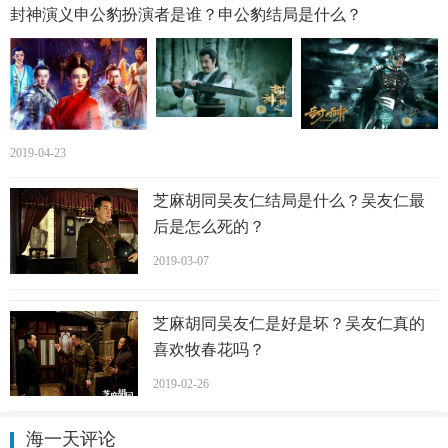
封神演义申公豹扮演者是谁？申公豹结局是什么？
2011年电视剧《
风声
传奇
》，饰演一位别样感觉的军统处
长“王田香”。同年参演电视剧《红妆》，海一天饰演正义医
生陈少凯。
2013年，海一天出演央视黄金档家庭温情剧《有你才幸
2019-04-23
福》，剧中与老戏骨李雪健合作饰演儿子祺满雨；高满堂编
剧新作《
工人大院
》中的艺术
工人
“张劲松”；郑晓龙、刘心
芝麻胡同吴友仁结局是什么？吴友仁最
刚执导的电视剧《女人帮》中的庄森，一个多金浪漫的男
后是怎么死的？
人。7月，参与拍摄抗战题材电影《正骨》，海一天在影片中
2019-03-07
扮演一个日本军官东川矢菊。
在2014年底播出的由蒋家骏、查传谊联袂执导的历史
风云
电
芝麻胡同吴友仁是好是坏？吴友仁真的
视剧《风雷急》中扮演角色郑仕森，则是一个阴险的大反
喜欢牧春花吗？
派。同年在3D魔幻电影《西游记之大闹天宫》中，扮演“仙界
2019-02-26
导师”菩提老祖。出演电视剧《
二十四道拐
》饰演刘显龙。12
月，参与拍摄京味情感伦理剧《
傻柱
》；12月23日，参与拍
海一天评论