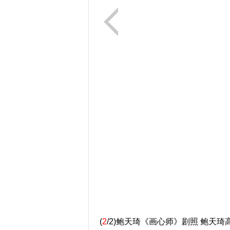
(
2
/2)鲍天琦《画心师》剧照 鲍天