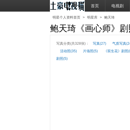
首页
电视剧
明星个人资料首页
>
明星库
>
鲍天琦
鲍天琦《画心师》剧
写真分类(共328张)：
写真(27)
气质写真(2
活动照(35)
片场照(5)
《双生花》剧照(8
剧照(5)