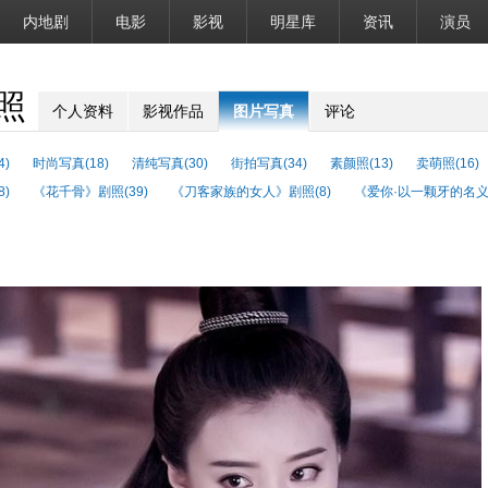
内地剧
电影
影视
明星库
资讯
演员
照
个人资料
影视作品
图片写真
评论
4)
时尚写真(18)
清纯写真(30)
街拍写真(34)
素颜照(13)
卖萌照(16)
)
《花千骨》剧照(39)
《刀客家族的女人》剧照(8)
《爱你·以一颗牙的名义