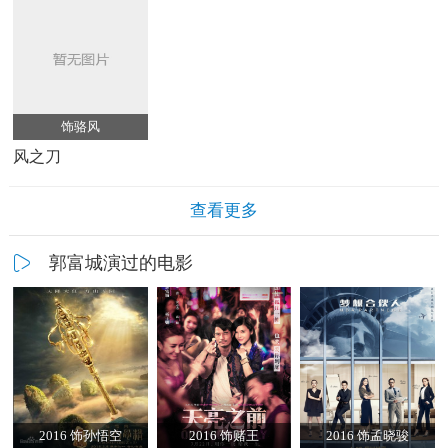
饰骆风
风之刀
查看更多
郭富城演过的电影
2016 饰孙悟空
2016 饰赌王
2016 饰孟晓骏