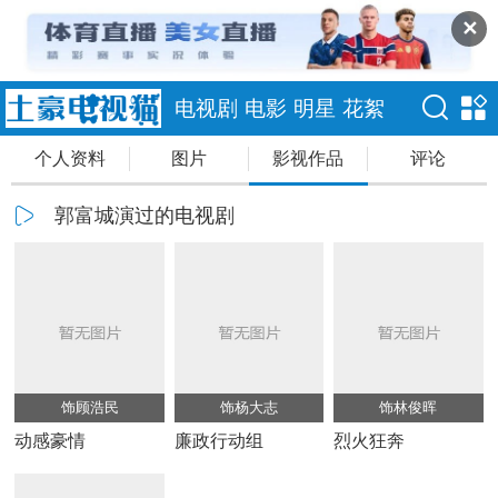
✕
电视剧
电影
明星
花絮
个人资料
图片
影视作品
评论
郭富城演过的电视剧
饰顾浩民
饰杨大志
饰林俊晖
动感豪情
廉政行动组
烈火狂奔