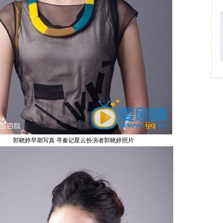
郭晓婷早期写真 寻秦记星云扮演者郭晓婷照片