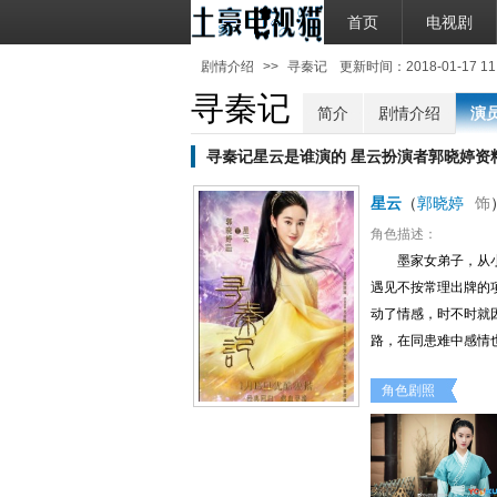
首页
电视剧
剧情介绍
>>
寻秦记
更新时间：2018-01-17 11:
寻秦记
简介
剧情介绍
演
寻秦记星云是谁演的 星云扮演者郭晓婷资
星云
（
郭晓婷
饰
角色描述：
墨家女弟子，从
遇见不按常理出牌的
动了情感，时不时就
路，在同患难中感情
角色剧照