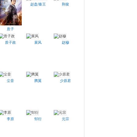
赵盘/秦王
荆俊
质子
质子政
展风
赵穆
尘音
腾翼
少原君
李原
邹衍
元宗