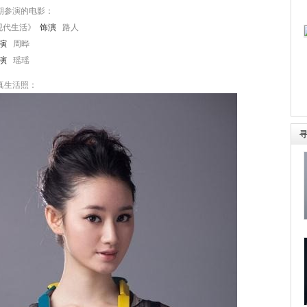
期参演的电影：
现代生活》
饰演
路人
演
周晔
演
瑶瑶
真生活照：