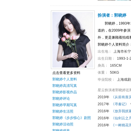
扮演者：
郭晓婷
郭晓婷，199
道的，在2009年参
外，更是兼顾着拍戏
郭晓婷个人资料简介
出生地：
上海市长宁
出生日期：
1993-1-
身高：
165CM
体重：
50KG
点击查看更多资料
郭晓婷个人资料
毕业院校：
上海戏剧
郭晓婷高清写真
星云扮演者郭晓婷近
郭晓婷影视作品
2019年
《从前有座
郭晓婷评论
2017年
《寻秦记》
郭晓婷早期写真
2016年
《放弃我抓
郭晓婷生活照
郭晓婷《步步惊心》剧照
2016年
《仙剑云之
郭晓婷活动照
2016年
《一树桃花
郭晓婷戏装