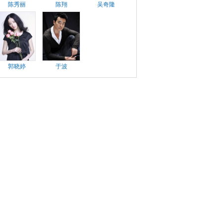
陈秀丽
陈翔
吴奇隆
郭晓婷
于波