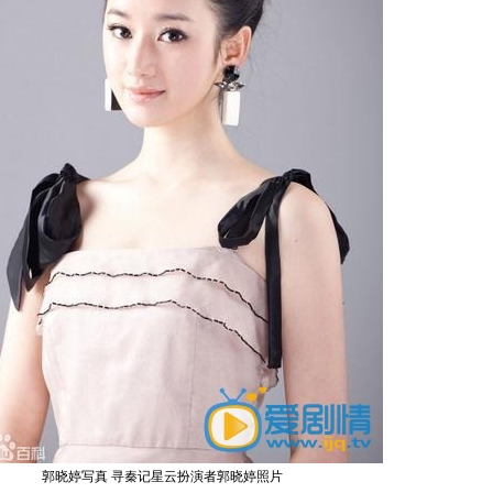
郭晓婷写真 寻秦记星云扮演者郭晓婷照片