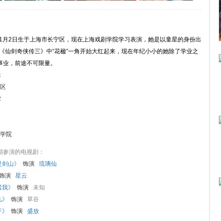
3年1月2日生于上海市长宁区，现在上海戏剧学院学习表演，她是以童星的身份出
演《仙剑奇侠传三》中“花楹”一角开始大红起来，现在年纪小小的她除了学业之
事业，前途不可限量。
：
区
2
学院
期参演的电视剧：
灵剑山》
饰演
琉璃仙
饰演
星云
紧我》
饰演
未知
凡》
饰演
草谷
开》
饰演
盛放