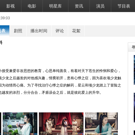
影视
电影
明星库
资讯
演员
节目表
39:03
员表
剧照
播出时间
评论
花絮
料
）
小接受兼爱非攻思想的教育，心思单纯善良，有着对天下苍生的怜悯和爱心，
项少龙之后越发的对他感兴趣，情窦初开，患有心悸之症，因为喜欢项少龙触
因为动情而心痛。为了寻找治疗心悸之症的解药，星云和项少龙踏上了冒险之
也越发的浓烈，分分合合，矛盾误会之后，就是彼此爱上的升华。