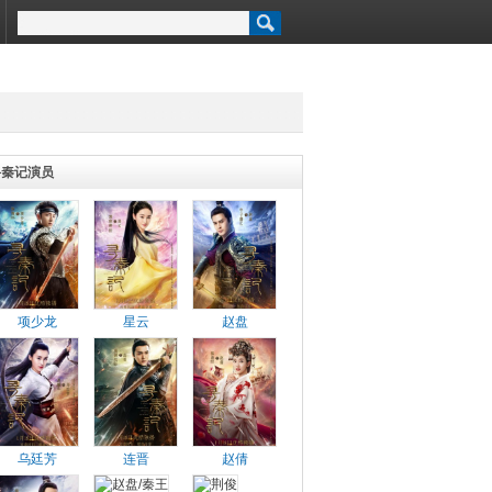
寻秦记演员
项少龙
星云
赵盘
乌廷芳
连晋
赵倩