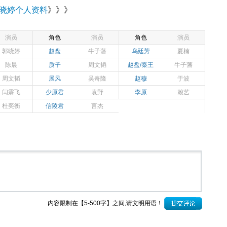
晓婷个人资料
》》》
演员
角色
演员
角色
演员
郭晓婷
赵盘
牛子藩
乌廷芳
夏楠
陈晨
质子
周文韬
赵盘/秦王
牛子藩
周文韬
展风
吴奇隆
赵穆
于波
闫霖飞
少原君
袁野
李原
赖艺
杜奕衡
信陵君
言杰
内容限制在【5-500字】之间,请文明用语！