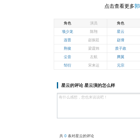
点击查看更多
郭
角色
演员
角色
项少龙
陈翔
星云
连晋
赵振廷
赵倩
荆俊
梁霆炜
质子政
尘音
左航
腾翼
邹衍
宋来运
元宗
星云的评论 星云演的怎么样
共
0
条对星云的评论