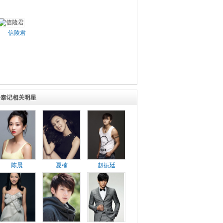
信陵君
寻秦记相关明星
陈晨
夏楠
赵振廷