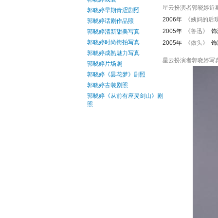
星云扮演者郭晓婷近
郭晓婷早期青涩剧照
2006年
《姨妈的后
郭晓婷话剧作品照
2005年
《鲁迅》
饰
郭晓婷清新甜美写真
郭晓婷时尚街拍写真
2005年
《做头》
饰
郭晓婷成熟魅力写真
星云扮演者郭晓婷写
郭晓婷片场照
郭晓婷《昙花梦》剧照
郭晓婷古装剧照
郭晓婷《从前有座灵剑山》剧
照