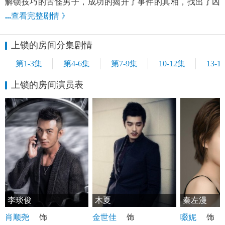
解锁技巧的古怪男子，成功的揭开了事件的真相，找出了凶
...
查看完整剧情 》
上锁的房间分集剧情
第1-3集
第4-6集
第7-9集
10-12集
13-1
上锁的房间演员表
李琰俊
木夏
秦左漫
肖顺尧
饰
金世佳
饰
啜妮
饰