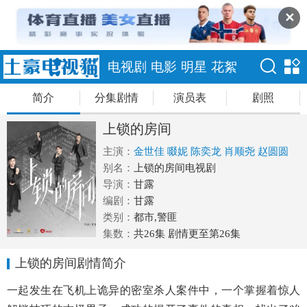
✕
电视剧
电影
明星
花絮
简介
分集剧情
演员表
剧照
上锁的房间
主演：
金世佳
啜妮
陈奕龙
肖顺尧
赵圆圆
别名：
上锁的房间电视剧
导演：
甘露
编剧：
甘露
类别：
都市,警匪
集数：
共26集 剧情更至第26集
上锁的房间剧情简介
一起发生在飞机上诡异的密室杀人案件中，一个掌握着惊人