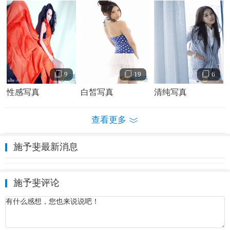
国》、《
帝锦
》、《
情战
》、《怪谈》、《
情敌蜜月
》等。
9
19
6
性感写真
白皙写真
清纯写真
查看更多
施予斐最新消息
施予斐个人经历及家庭背景介绍
施予斐个人写真照
施予斐评论
演艺经历
2005年，施予斐出演了个人的首部电视剧作品，她与赵文