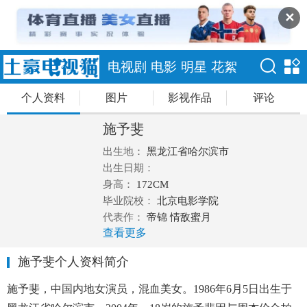
✕
电视剧
电影
明星
花絮
个人资料
图片
影视作品
评论
施予斐
出生地：
黑龙江省哈尔滨市
出生日期：
身高：
172CM
毕业院校：
北京电影学院
代表作：
帝锦 情敌蜜月
查看更多
施予斐个人资料简介
施予斐，中国内地女演员，混血美女。1986年6月5日出生于