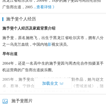
黑龙江省哈尔滨市，2004年，18岁的施予斐因与周杰伦合拍
广告而出道，2005
...查看详情 》
施予斐个人经历
施予斐个人经历及家庭背景介绍
施予斐，原名施艳飞，出生于黑龙江省哈尔滨市，拥有八分
之一乌克兰血统，中国内地
影
视女演员。
早年出道
2004年，还是一名高中生的施予斐因与周杰伦合作拍摄某手
机运营商的广告而出道娱乐圈。
2005年，施予斐出演了个人的首部电视剧作品，她与赵文
加载全文
卓、蔡琳、宁静合作主演了魔幻武侠剧《雪域迷城》，随
后，施予斐考入了北京电影学院学习专业的表演课程。
施予斐图片
而后施予斐片约不断，前后参演了《雪域迷城》、《人鱼帝