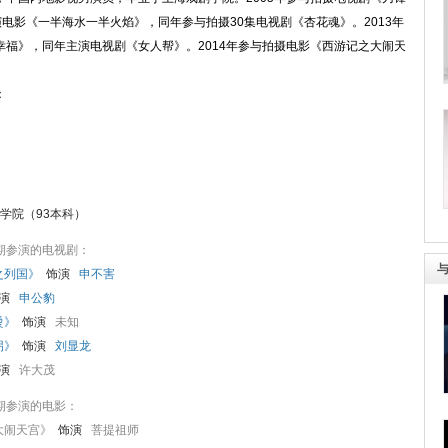
年参演电影《一半海水一半火焰》，同年参与拍摄30集电视剧《杏花魂》。2013年
幸福》，同年主演电视剧《女人帮》。2014年参与拍摄电影《西游记之大闹天
：
学院（93本科）
期参演的电视剧：
之列国》
饰演
申不害
演
申公豹
烫》
饰演
未知
拐》
饰演
刘显龙
演
许大茂
期参演的电影：
大闹天宫》
饰演
菩提祖师