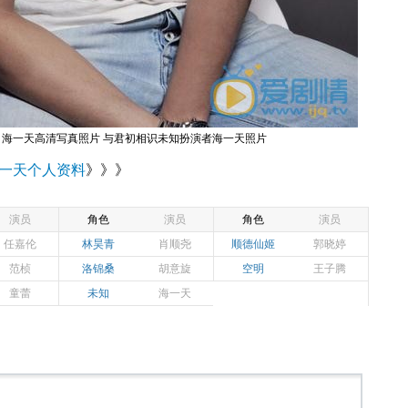
海一天高清写真照片 与君初相识未知扮演者海一天照片
一天个人资料
》》》
演员
角色
演员
角色
演员
任嘉伦
林昊青
肖顺尧
顺德仙姬
郭晓婷
范桢
洛锦桑
胡意旋
空明
王子腾
童蕾
未知
海一天