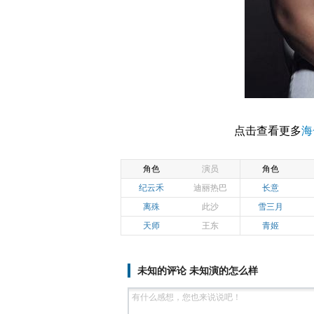
点击查看更多
海
角色
演员
角色
纪云禾
迪丽热巴
长意
离殊
此沙
雪三月
天师
王东
青姬
未知的评论 未知演的怎么样