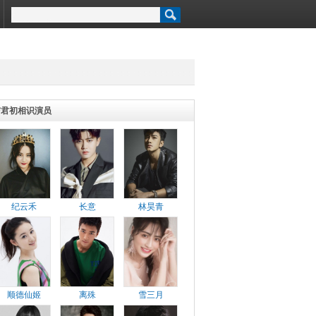
与君初相识演员
纪云禾
长意
林昊青
顺德仙姬
离殊
雪三月