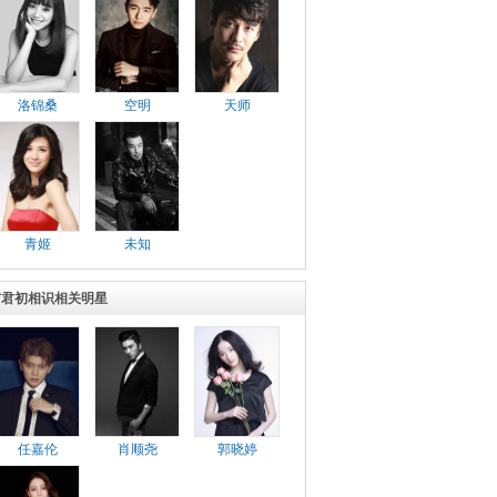
洛锦桑
空明
天师
青姬
未知
与君初相识相关明星
任嘉伦
肖顺尧
郭晓婷