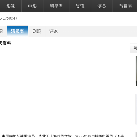
影视
电影
明星库
资讯
演员
节目表
17:40:47
绍
演员表
剧照
评论
天资料
）
，中国内地影视男演员，毕业于上海戏剧学院。2005年参与拍摄电视剧《刀锋