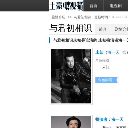
首页
电视剧
剧情介绍
>>
与君初相识
更新时间：2022-03-15 
与君初相识
简介
剧情介
与君初相识未知是谁演的 未知扮演者海一
未知
（
海一天
饰
角色描述：
未知
角色剧照
扮演者：
海一天
海一天，蒙古族