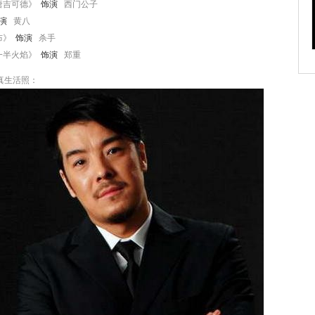
唐吉可德》
饰演
西门公子
演
黄八
布》
饰演
杀手
一半火焰》
饰演
郑重
真生活照：