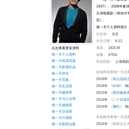
1937》。2008
主演电视剧《有你才
宫》。
海一天个人资料简介
出生地：
北京
出生日期：
6-12
身高：
182CM
点击查看更多资料
海一天个人资料
体重：
67KG
海一天高清写真
毕业院校：
上海戏剧
海一天影视作品
未知扮演者海一天近
海一天评论
2019年
《风云战国
海一天写真
2018年
《封神》
饰
海一天生活照
海一天健身照
2015年
《爱情麻辣
海一天与人合照
2014年
《二十四道
海一天漫画照
2014年
《傻柱》
饰
海一天活动照
未知扮演者海一天近
海一天片场照
2014年
《西游记之
海一天剧照合集