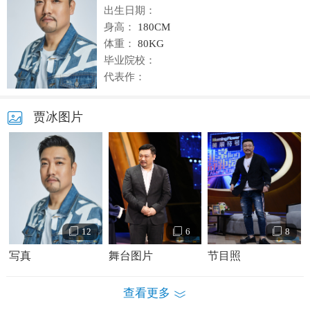
出生日期：
身高：
180CM
体重：
80KG
毕业院校：
代表作：
贾冰图片
12
6
8
写真
舞台图片
节目照
查看更多