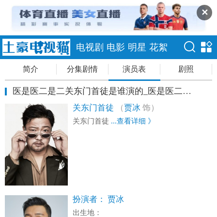
✕
电视剧
电影
明星
花絮
简介
分集剧情
演员表
剧照
医是医二是二关东门首徒是谁演的_医是医二是二关东门首徒扮演者贾冰个人资料
关东门首徒
（
贾冰
饰）
关东门首徒
...查看详细 》
扮演者：
贾冰
出生地：