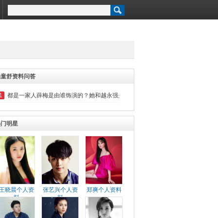
杨童舒资料问答
1
都是一家人薛梅是由谁饰演的？她和越永强是什么关系？
热门明星
王晓晨个人资
张艺兴个人资
郑爽个人资料
料
料