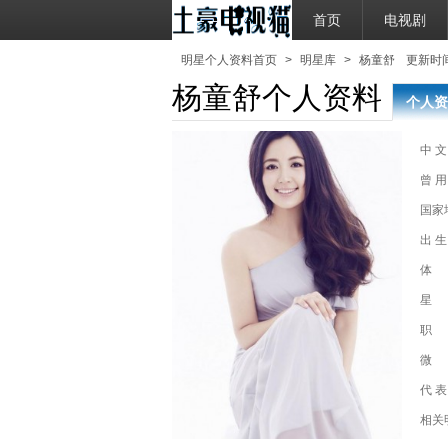
首页
电视剧
明星个人资料首页
>
明星库
>
杨童舒
更新时间：2
杨童舒个人资料
个人资
中 文
曾 用
国家
出 生
体
星
职
微
代 表
相关