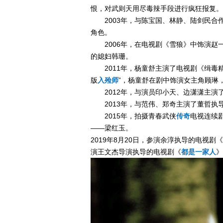
恨，对武则天用尽毒辣手段进行疯狂报复。
2003年，与陈宝国、林静、陆剑民合
角色。
2006年，在电视剧《雪狼》中饰演赵
的媳妇韩珊。
2011年，杨童舒主演了电视剧《缉
版
入殓师
”，杨童舒在剧中饰演女主角顾琳
2012年，与演员印小天、边潇潇主
2013年，与范伟、郑奇主演了董哲执
2015年，拍摄青春武侠
传奇
电视连续
——梁红玉。
2019年8月20日，参演余淳执导的电视剧《
演王文杰导演执导的电视剧《
都是一家人
》