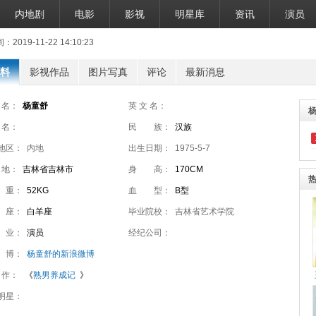
内地剧
电影
影视
明星库
资讯
演员
019-11-22 14:10:23
料
影视作品
图片写真
评论
最新消息
 名：
杨童舒
英 文 名：
 名：
民 族：
汉族
地区：
内地
出生日期：
1975-5-7
 地：
吉林省吉林市
身 高：
170CM
 重：
52KG
血 型：
B型
 座：
白羊座
毕业院校：
吉林省艺术学院
 业：
演员
经纪公司：
 博：
杨童舒的新浪微博
 作：
《
熟男养成记
》
明星：