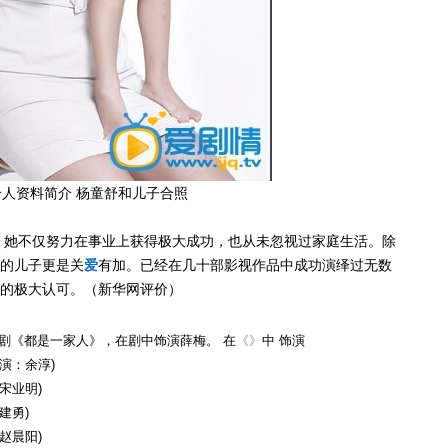
人资料简介 杨童舒和儿子合照
，她不仅努力在事业上获得极大成功，也从未忽视过家庭生活。除
的儿子更是关
爱
有加。已经在几十部影视作品中成功演绎过无数
的极大认可。（新华网评价）
电视剧《都是一家人》，在剧中饰演薛梅。 在
《》
中 饰演
演：余淳)
宋业明)
建勇)
赵晨阳)