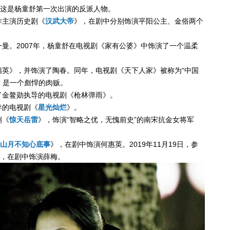
这是杨童舒第一次出演的反派人物。
作主演历史剧《
汉武大帝
》，在剧中分别饰演平阳公主、金俗两个
一曼。2007年，杨童舒在电视剧《家有公婆》中饰演了一个温柔
毒精英》，并饰演了陶春。同年，电视剧《天下人家》被称为“中国
，是一个彪悍的肉贩。
演了金鳌勋执导的电视剧《枪林弹雨》。
导的电视剧《
星光灿烂
》。
剧《
惊天岳雷
》，饰演“智略之优，无愧前史”的南宋抗金女将军
山月不知心底事
》，在剧中饰演何惠英。2019年11月19日，参
，在剧中饰演薛梅。