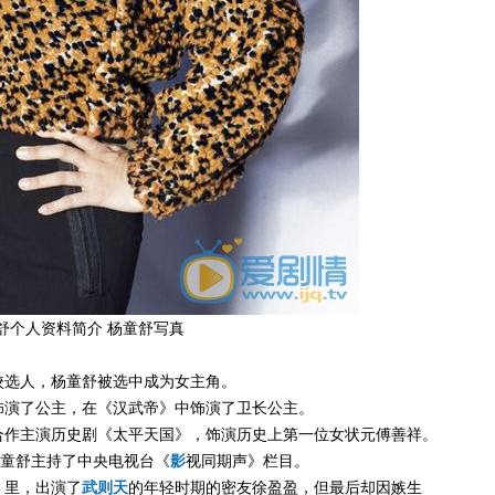
舒个人资料简介 杨童舒写真
学校选人，杨童舒被选中成为女主角。
中饰演了公主，在《汉武帝》中饰演了卫长公主。
华合作主演历史剧《太平天国》，饰演历史上第一位女状元傅善祥。
日，杨童舒主持了中央电视台《
影
视同期声》栏目。
》里，出演了
武则天
的年轻时期的密友徐盈盈，但最后却因嫉生