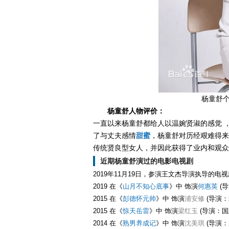
杨童舒个
杨童舒人物评价：
一直以来杨童舒都给人以温婉贤淑的感觉 
了与丈夫感情
甜蜜
，杨童舒对历经艰难得来
传统贤良型女人，并因此获得了业内和观众
近期杨童舒演过的电影电视剧
2019年11月19日，参演王文杰导演执导的
2019 在《
山月不知心底事
》中 饰演
何惠英
(导
2015 在《
彭德怀元帅
》中 饰演
浦安修
(导演：
2015 在《
惊天岳雷
》中 饰演
梁红玉
(导演：国
2014 在《
熟男养成记
》中 饰演
沈美琪
(导演：