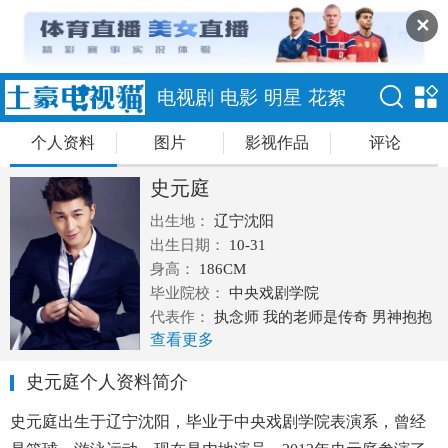
✕
电视剧
电影
明星
花絮
个人资料
图片
影视作品
评论
史元庭
出生地：
辽宁沈阳
出生日期：
10-31
身高：
186CM
毕业院校：
中央戏剧学院
代表作：
执念师 我的老师是传奇 男神抱抱
查看更多
校园篮球风云 我的灵界女友
史元庭个人资料简介
史元庭出生于辽宁沈阳，毕业于中央戏剧学院表演系，曾经