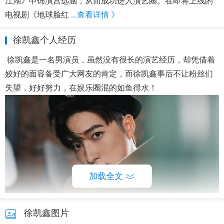
江湖》中饰演宫远涵，从而成功进入演艺圈。在即将上线的
电视剧《地球脸红
...查看详情 》
徐凯鑫个人经历
徐凯鑫是一名男演员，虽然没有很长的演艺经历，却凭借着
姣好的面容备受广大网友的肯定，而徐凯鑫事后不让粉丝们
失望，好好努力，在娱乐圈混的如鱼得水！
加载全文
徐凯鑫图片