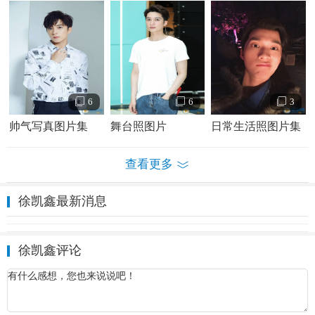
徐凯鑫个人资料简介 徐凯鑫演艺经历 徐凯鑫写真图片
徐凯鑫演艺经历：
2018年，参加
爱
奇艺和“刘天池表演工坊”共同推出以孵化新
6
6
3
人演员为宗旨的“天鹅计划”。2018年11月，参演《
恋恋江
湖
》，饰演
宫
远涵；2019年3月，参演网剧《
地球脸红了
》。
帅气写真图片集
舞台照图片
日常生活照图片集
查看更多
徐凯鑫最新消息
徐凯鑫评论