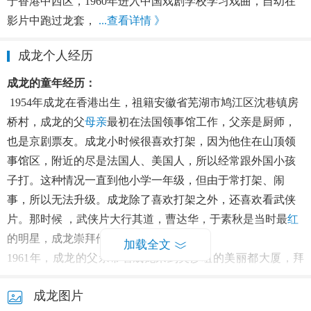
于香港中西区，1960年进入中国戏剧学校学习戏曲，自幼在
影片中跑过龙套，
...查看详情 》
成龙个人经历
成龙的童年经历：
1954年成龙在香港出生，祖籍安徽省芜湖市鸠江区沈巷镇房
桥村，成龙的父
母亲
最初在法国领事馆工作，父亲是厨师，
也是京剧票友。成龙小时候很喜欢打架，因为他住在山顶领
事馆区，附近的尽是法国人、美国人，所以经常跟外国小孩
子打。这种情况一直到他小学一年级，但由于常打架、闹
事，所以无法升级。成龙除了喜欢打架之外，还喜欢看武侠
片。那时候 ，武侠片大行其道，曹达华，于素秋是当时最
红
的明星，成龙崇拜他们，一心想上山学艺。
加载全文
1961年，成龙的父亲带着成龙来到尖沙咀的美丽都大厦，拜
访京剧武生于占元师傅，他正是成龙崇拜的武侠女星于素秋
成龙图片
的父亲。成龙看到这边的学生在旁勤奋的练功，觉得非常羡