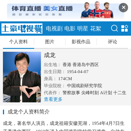
✕
电视剧
电影
明星
花絮
个人资料
图片
影视作品
评论
成龙
出生地：
香港 香港岛中西区
出生日期：
1954-04-07
身高：
174CM
毕业院校：
中国戏剧研究学院
代表作：
警察故事 尖峰时刻 A计划 十二生
查看更多
肖
成龙个人资料简介
成龙，著名华人演员，成龙祖籍安徽芜湖，1954年4月7日生