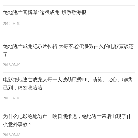
致完全失去知觉。
绝地逃亡官博曝“这很成龙”版致敬海报
1987年，成龙推出的作品《龙兄虎弟》、《A计划续集》，88
2016-07-19
年《飞龙猛将》、《警察故事续集》，89年《奇迹》，90年
《飞鹰计划》全都是3000多万以上的票房。
绝地逃亡成龙纪录片特辑 大哥不老江湖仍在 欠的电影票该还
了
自此成龙开始走向国际化：
2016-07-19
电影绝地逃亡成龙大哥一大波萌照秀PP、萌笑、比心、嘟嘴
1982年，成龙便开始打入好莱坞市场。但他迈向国际之路并
已到，请签收哈哈！
不顺遂，他首次进军国际的作品是《炮弹飞车》，可惜票房
2016-07-18
失利，令成龙要相隔多年才再闯好莱坞。
后拍摄的《红番区》、《尖峰时刻3》、《功夫梦》、《十二
为什么电影绝地逃亡上映日期推迟，绝地逃亡幕后出现了什
生肖》都取得重大成功！
么意外事故？
2016-07-18