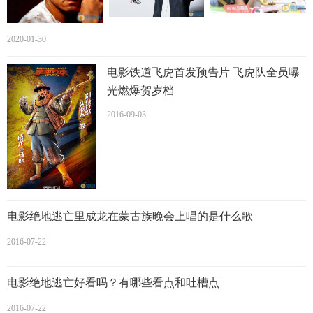
那年，成龙满师的日子到了，结业那天成龙依照老例，向师
父下跪叩头，感谢了师父提携之恩。
2020-01-30
1971年，成龙开始从事武师的工作，主要在邵氏担任跑龙套
电影铁道飞虎首发预告片 飞虎队全员曝
的角色。在当武师时期，他的名字是陈元龙，他专门做名演
光燃爆贺岁档
员的替身。这段时期过着风
花
雪月的日子，工作之余，成龙
便尽情玩乐，跳舞，喝酒，上夜总会等，像其他武师一样过
2016-09-03
着没有明天的放任生活。二十世纪70年代，成龙曾模仿李小
龙的形象拍片，但始终无法走红。后来成龙明白了“李小龙只
有一个”的道理，转而开辟了功夫喜剧的路线
演艺经历：
电影绝地逃亡里成龙在蒙古族晚会上唱的是什么歌
1975年，新天地公司成立，签了成龙，安排他拍一两部片，
2016-07-22
分别为《广东小老虎》以及《北派功夫》。但票房惨淡。后
来陈自强投入罗维在香港的电
影
公司工作。推荐成龙给罗
电影绝地逃亡好看吗？有哪些看点和吐槽点
维，成龙替罗维拍摄的是大制作的古龙作品，少林系列
（《少林木人巷》）但都不得志，在拍摄《少林门》时被打
2016-07-22