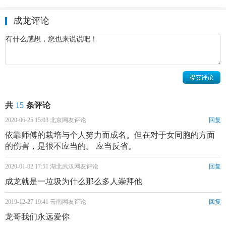
2013年11月，中国影协第九次全国代表大会在京闭幕。会议
成龙评论
选举产生了由13人组成的新一届主席团。李雪健当选为中国
影协第九届主席，成龙、冯小刚、陈凯歌、奚美娟、黄建
新、等当选为中国影协第九届副主席。
2013年12月，《警察故事2013》上映，成龙在片中扮演一名
身经百战的刑警谈判专家，票房累计突破5亿。
共
15
条评论
成龙的感情生活：
2020-06-25 15:03 北京网友评论
回复
成龙与邓丽君感情纠葛：
依靠师傅的栽培与个人努力而成名。但在对于女同胞的方面
的伤害，是很不应当的。 应当反省。
1979年9月，
邓丽君
因假护照事件，赴美国洛杉矶散心，恰好
成龙也在美国拍电影《
杀手
壕》。邓丽君心情不好，加上身
2020-01-02 17:51 湖北武汉网友评论
回复
处陌生异地，此时成龙适时给予邓丽君温暖与慰藉，使得这
成龙就是一垃圾为什么那么多人崇拜他
段恋情迅速加温。成龙在唱歌方面也有成绩，这其中就有邓
2019-12-27 19:41 云南网友评论
回复
丽君的功劳。他们在美国的时候，邓丽君即将唱歌的基本功
龙哥我们永远爱你
传授给成龙。不过成龙电影杀青返港后，并没有因为邓丽君