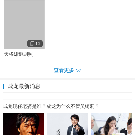
慕，便要求父亲让他在这练武。于是，成龙便成为这儿的一
员，与洪金宝（元龙）﹑元奎、元华、元彬、元德、元彪成
为七小福。于占元师傅的教育方式基本上是老戏行规矩的严
厉与苦练，管束孩子做事，练功的方式就是打、罚。不到四
天，成龙就后悔了，最初的那段日子，成龙常常在晚上暗自
16
哭泣。
天将雄狮剧照
练武时期
20世纪60年代，在戏曲班里，成龙每天清早五时起床练功，
查看更多
到晚上12时止。
成龙最新消息
成龙在七小福时期的艺名是元楼，凭着一副身手，他们住在
荔园游乐场，长期表演京剧，他们几个人，一出戏里什么都
做，幕后换装穿衣忙，幕前武打表演忙。
成龙现任老婆是谁？成龙为什么不管吴绮莉？
武师时期
20世纪70年代，成龙白天当武师，晚上回
师父
家睡觉。17岁