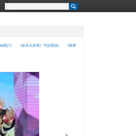
动照(7)
《快乐大本营》节目照(6)
《跨界