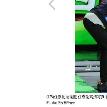
(
1
/8)任嘉伦逗逼照 任嘉伦高清写真
图片来自网友整理长传