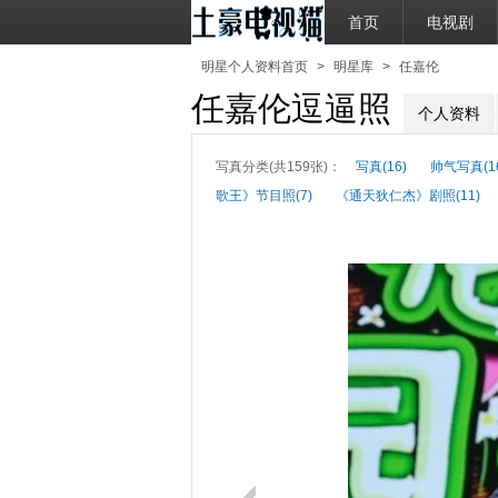
首页
电视剧
明星个人资料首页
>
明星库
>
任嘉伦
任嘉伦逗逼照
个人资料
写真分类(共159张)：
写真(16)
帅气写真(1
歌王》节目照(7)
《通天狄仁杰》剧照(11)