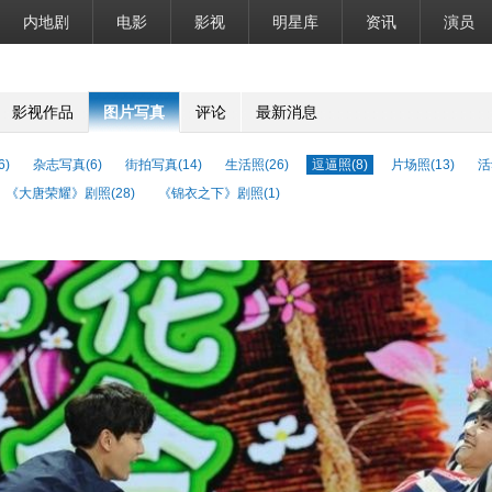
内地剧
电影
影视
明星库
资讯
演员
影视作品
图片写真
评论
最新消息
6)
杂志写真(6)
街拍写真(14)
生活照(26)
逗逼照(8)
片场照(13)
活
《大唐荣耀》剧照(28)
《锦衣之下》剧照(1)