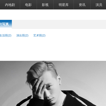
内地剧
电影
影视
明星库
资讯
演员
片写真
生活照(2)
演出照(2)
艺术照(2)