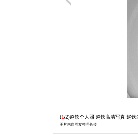
(
1
/2)赵钦个人照 赵钦高清写真 赵
图片来自网友整理长传