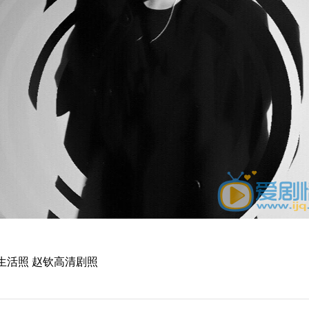
钦生活照 赵钦高清剧照