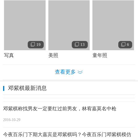
2006年，14岁的邓紫棋参加Spice It Up学界联校歌唱比赛，夺
得比赛冠军，被经理人张丹（Tan）邀请签约蜂鸟音乐，但是
因为学业关系，16岁才正式出道成为歌手。而蜂鸟音乐一共
只有十几位员工，因此在传统媒体渠道受限的邓紫棋从出道
起就一直在微博等自媒体上记录成长并与歌迷直接交流。出
19
13
6
道后仍考入香港演艺学院，主修声学。后因工作量日渐增
写真
美照
童年照
多，她在2009年上半年放弃香港演艺学院的声学课程。
查看更多
邓紫棋最新消息
邓紫棋称找男友一定要红过前男友，林宥嘉莫名中枪
2016-10-29
今夜百乐门下期大嘉宾是邓紫棋吗？今夜百乐门邓紫棋模仿