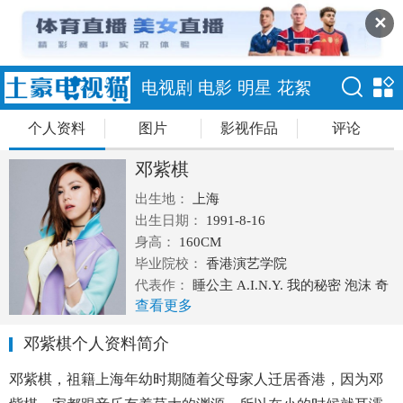
✕
电视剧
电影
明星
花絮
个人资料
图片
影视作品
评论
邓紫棋
出生地：
上海
出生日期：
1991-8-16
身高：
160CM
毕业院校：
香港演艺学院
代表作：
睡公主 A.I.N.Y. 我的秘密 泡沫 奇
查看更多
迹 偶尔
邓紫棋个人资料简介
邓紫棋，祖籍上海年幼时期随着父母家人迁居香港，因为邓