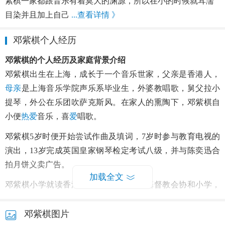
紫棋一家都跟音乐有着莫大的渊源，所以在小的时候就耳濡
目染并且加上自己
...查看详情 》
邓紫棋个人经历
邓紫棋的个人经历及家庭背景介绍
邓紫棋出生在上海，成长于一个音乐世家，父亲是香港人，
母亲
是上海音乐学院声乐系毕业生，外婆教唱歌，舅父拉小
提琴，外公在乐团吹萨克斯风。在家人的熏陶下，邓紫棋自
小便
热爱
音乐，喜
爱
唱歌。
邓紫棋5岁时便开始尝试作曲及填词，7岁时参与教育电视的
演出，13岁完成英国皇家钢琴检定考试八级，并与陈奕迅合
拍月饼义卖广告。
加载全文
邓紫棋小学就读香港九龙太子道西中华基督教会协和小学，
同时为校内诗歌班成员。中学就读真光女书院，从中学一年
级开始不断参加各种歌唱比赛，曾一年内嬴得5个比赛
冠军
。
邓紫棋图片