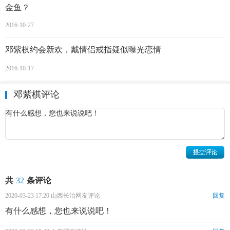
金鱼？
邓紫棋写真 邓紫棋个人资料及家庭背景介绍
2016-10-27
邓紫棋的感情经历
邓紫棋约会新欢，戴情侣戒指疑似曝光恋情
2010年12月，邓紫棋被香港媒体拍到与林宥嘉约会，恋情首
2016-10-17
次曝光。2013年7月，林宥嘉、邓紫棋一同出席第24届金曲
奖，十指紧扣地走金曲奖星光大道。8月，林宥嘉、邓紫棋被
邓紫棋评论
发现在泰国普吉度假，为21岁的邓紫棋庆生。两人对感情话
题一直保持低调，并未正面回应过恋情，而在外界则认为是
半公开的秘密。2014年2月，两人分手。2014年4月，台湾媒
体拍到视频证实之前传闻的分手原因。
共
32
条评论
2020-03-23 17:20 山西长治网友评论
回复
有什么感想，您也来说说吧！