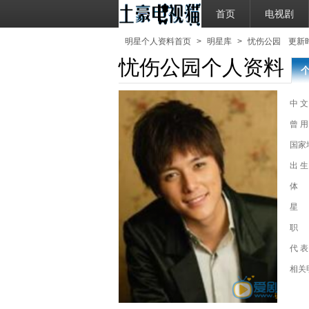
首页
电视剧
明星个人资料首页
>
明星库
>
忧伤公园
更新时间
忧伤公园个人资料
中 文
曾 用
国家
出 生
体
星
职
代 表
相关