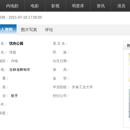
内地剧
电影
影视
明星库
资讯
演员
：2021-07-19 17:50:05
个人资料
图片写真
评论
 名：
忧伤公园
英 文 名：
 名：
张超
民 族：
地区：
内地
出生日期：
 地：
吉林省桦甸市
身 高：
 重：
血 型：
 座：
毕业院校：
长春工业大学
 业：
歌手
经纪公司：
 作：
明星：