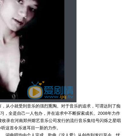
市，从小就受到音乐的强烈熏陶。对于音乐的追求，可谓达到了痴
习，全是自己一人包办，并在追求中不断探索成长。2008年力作
曲被收录在河南郑州熔艺音乐公司发行的流行音乐集结号闪烁之星唱
聆听这首令乐迷耳目一新的力作。
爱》，词曲唱均由个人完成。歌曲《没人爱》从创作到发行至今，忧