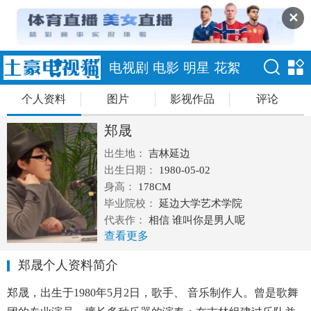
✕
电视剧
电影
明星
花絮
个人资料
图片
影视作品
评论
郑晟
出生地：
吉林延边
出生日期：
1980-05-02
身高：
178CM
毕业院校：
延边大学艺术学院
代表作：
相信 谁叫你是男人呢
查看更多
郑晟个人资料简介
郑晟，出生于1980年5月2日，歌手、 音乐制作人。曾是歌舞