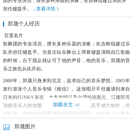
团的专业演员，擅长多种乐器的演奏；在吉林组建过乐队并
担任键盘手。
...查看详情 》
郑晟个人经历
百度名片
歌舞团的专业演员，擅长多种乐器的演奏；在吉林组建过乐
队并担任键盘手。当首次站在舞台上弹着键盘演唱自己歌曲
的时候，台下观众就认可了他的声音，他的音乐，郑晟的音
乐之旅也从此开始。
2000年，郑晟只身来到北京，追求自己的音乐梦想。2005年
发行首张个人音乐专辑《相信》。这张唱片不但邀请到来自
日本的FUNKY末吉、大友光悦以及台湾的涂惠元、江建民等
加载全文
顶级音乐人的加盟，更有仲衡这样的内地高手倾力制作，共
同打造。郑晟在挑战最激烈的唱片市场后，被业内人士普遍
赞赏，被评价为内地唱片歌手中实力最强劲的唱将。《相
郑晟图片
信》的音乐风格不同于以往内地其他艺人的流行唱片，他的