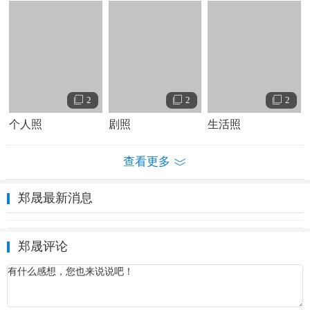
音乐既不追求常规流行情歌的柔美，又不靠近时尚流行音乐
的奢华，更未沾染商业气氛下所带来的浮躁与空洞，带给听
众的是来自生活中最本真的方向，最真挚的角落，最炙热的
光芒
。
任何懂得品味音乐，懂得品味生活的人都会被他的真诚倾吐
2
2
2
和极具磁性的嗓音所打动。专辑中的《相信》、《寂寞双
个人照
剧照
生活照
眼》等歌曲在KTV仍然有着高居不下的点唱率。
查看更多
郑晟最新消息
郑晟评论