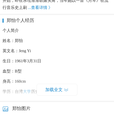
开始，即在乐坛渐渐崭露头角，当年她以一首《月琴》在流
行音乐史上刷
...查看详情 》
郑怡个人经历
个人简介
姓名：郑怡
英文名：Jeng Yi
生日：1961年3月31日
血型：B型
身高：160cm
加载全文
学历：台湾
大学
历史系毕业
籍贯：台北
郑怡图片