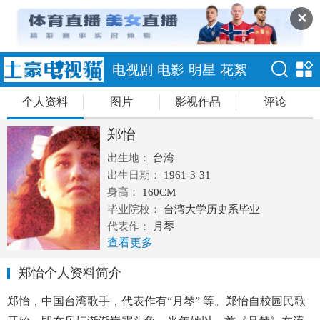
✕
电视剧
电影
明星
花絮
个人资料
图片
影视作品
评论
郑怡
出生地：
台湾
出生日期：
1961-3-31
身高：
160CM
毕业院校：
台湾大学历史系毕业
代表作：
月琴
查看更多
郑怡个人资料简介
郑怡，中国台湾歌手，代表作有“月琴” 等。郑怡自校园民歌