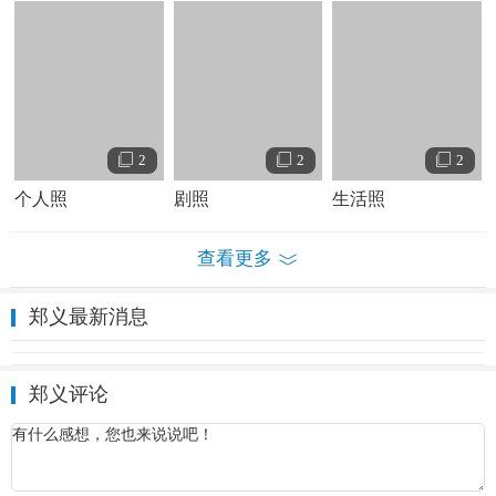
1984年底，到山西省作协筹办大型文学刊物《黄河》，任编
辑。
主要作品
作品持有浑厚沉郁的风格和宏阔的历史感，在反映当前农村
的变革生活和民族性格方面，有新的开掘和大胆的探索。
2
2
2
个人照
剧照
生活照
中篇小说
《远村》，人民文学出版社（当代文学丛书，1986年，北京
查看更多
），获全国第三届中篇小说奖。
郑义最新消息
《老井》，中原农民出版社（中国乡土小说丛书，1986年，
郑州 ），《远村》的姊妹篇。
郑义评论
写太行旱区人打井寻源为主线表现了黄河人民的艰辛。
《迷雾》，写
大学
选举的故事。
《冰河》，反映一次真实的冰难事件。