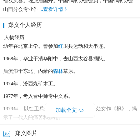
省双流县。现旅居国外。中国作家协会会员，中国作家协会
山西分会专业作
...查看详情 》
郑义个人经历
人物经历
幼年在北京上学。曾参加
红
卫兵运动和大串连。
1968年，毕业于清华附中，去山西太谷县插队。
后流浪于东北、内蒙的
森林
草原。
1974年，汾西煤矿木工。
1977年，考入晋中师专中文系。
1979年，以红卫兵运动中武斗为背景写出处女作《枫》，揭
加载全文
示了一代人的痛苦和挣扎。
1981年，毕业分配到晋中地区文联，任文学期刊编辑。
郑义图片