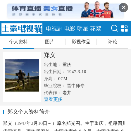
✕
电视剧
电影
明星
花絮
个人资料
图片
影视作品
评论
郑义
出生地：
重庆
出生日期：
1947-3-10
身高：
0CM
毕业院校：
晋中师专
代表作：
老井
查看更多
郑义个人资料简介
郑义（1947年3月10日～）原名郑光召。生于重庆，祖籍四川