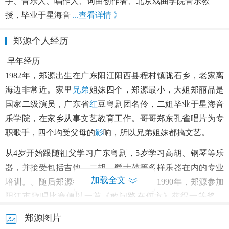
手、音乐人、唱作人、词曲创作者、北京戏曲学院音乐教
授，毕业于星海音
...查看详情 》
郑源个人经历
早年经历
1982年，郑源出生在广东阳江阳西县程村镇陇石乡，老家离
海边非常近。家里
兄弟
姐妹四个，郑源最小，大姐郑丽品是
国家二级演员，广东省
红
豆粤剧团名伶，二姐毕业于星海音
乐学院，在家乡从事文艺教育工作。哥哥郑东孔雀唱片为专
职歌手，四个均受父母的
影
响，所以兄弟姐妹都搞文艺。
从4岁开始跟随祖父学习广东粤剧，5岁学习高胡、钢琴等乐
器，并接受包括吉他、二胡、爵士鼓等多样乐器在内的专业
加载全文
培训。。随后郑源参加一系列歌唱比赛，1990年，郑源参加
阳江市歌唱比赛便以一首《敢问路在何方》获得一等奖，
1991年在阳江市举办歌唱比赛中《帝女
花
》获得
冠军
；1992
郑源图片
年在阳江市歌唱比赛中《祝你一路顺风》获得潜质奖，1994