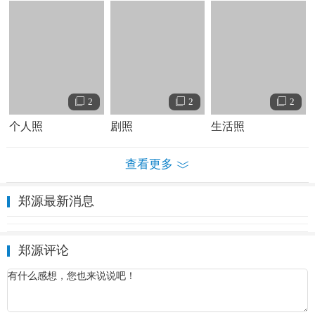
年在阳江市歌唱比赛《我的中国心》获得一等奖。郑源从8岁
至14岁之间，每年参加阳江市很多歌唱比赛，拿了很多奖，
因为变声期没过，当时也还没有开设声乐课，选读了民乐
课、所以就跟着星海音乐学院陈国产教授学习高胡，1996年
再次以第一名的成绩考上星海音乐学院附中，重读初一，并
2
2
2
在深圳市举办春风城杯校园歌手大赛中郑源演唱的《李香
个人照
剧照
生活照
兰》夺得冠军。
1996年，郑源组织了“广州自由人乐队”在广州地质
大学
举办
查看更多
第一场个人演唱会，并在广州高校展开巡回演出会，1997
年，郑源回到故乡阳西举办了个人演唱会。 郑源被广东音乐
郑源最新消息
人小豆老师
发掘
，谈灌录唱片的事。16岁出版单曲《
爱
的诉
说》《男孩的心事》。17岁在全国各地展开巡回演唱会。18
郑源评论
岁郑源签约香港俊成娱乐制作有限公司，在恩师小豆（钟建
波）的监制下发行首张国语大碟《对天狂怒》，以及单曲
《别过来》《爱的狂怒》。2000年，郑源参加北京电视台