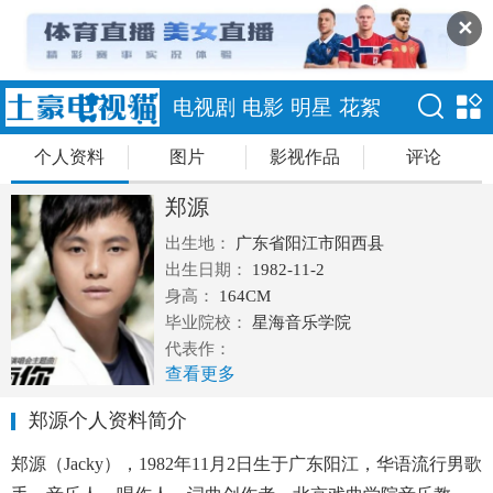
✕
电视剧
电影
明星
花絮
个人资料
图片
影视作品
评论
郑源
出生地：
广东省阳江市阳西县
出生日期：
1982-11-2
身高：
164CM
毕业院校：
星海音乐学院
代表作：
查看更多
郑源个人资料简介
郑源（Jacky），1982年11月2日生于广东阳江，华语流行男歌