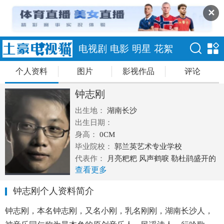
✕
电视剧
电影
明星
花絮
个人资料
图片
影视作品
评论
钟志刚
出生地：
湖南长沙
出生日期：
身高：
0CM
毕业院校：
郭兰英艺术专业学校
代表作：
月亮粑粑 风声鹤唳 勒杜鹃盛开的
查看更多
地方
钟志刚个人资料简介
钟志刚，本名钟志刚，又名小刚，乳名刚刚，湖南长沙人，