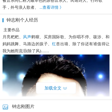
被音乐同仁称为最本色的原创音乐人、民谣诗人、行吟歌
手，外号浪人歌者、
...查看详情 》
钟志刚个人经历
主要作品
月亮粑粑、
风声
鹤唳、买房国际歌、为你唱不停、跋涉、和
妈妈跳舞、马路边的孩子、
红
杏出墙、除了你还有谁值得让
我为她而流泪(除了风)……
加载全文
钟志刚图片