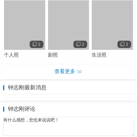
2
2
2
个人照
剧照
生活照
查看更多
人物经历
曾获中国轻音乐学会奖最佳男歌手、1998/99两届"深圳十佳歌
钟志刚最新消息
手"、2004/05两届深圳十佳歌手及最佳创作人，曾任主持佛山
电台《城市民谣夜》、是音乐宿舍原创媒介网的创始人。
钟志刚评论