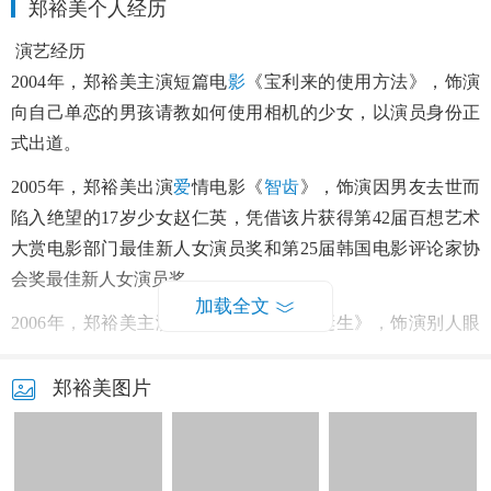
郑裕美个人经历
演艺经历
2004年，郑裕美主演短篇电
影
《宝利来的使用方法》，饰演
向自己单恋的男孩请教如何使用相机的少女，以演员身份正
式出道。
2005年，郑裕美出演
爱
情电影《
智齿
》，饰演因男友去世而
陷入绝望的17岁少女赵仁英，凭借该片获得第42届百想艺术
大赏电影部门最佳新人女演员奖和第25届韩国电影评论家协
会奖最佳新人女演员奖 。
加载全文
2006年，郑裕美主演喜剧电影《家族的诞生》，饰演别人眼
中的美丽女孩彩贤，凭借该片获得第27届韩国电影青龙奖最
佳女配角奖 。
郑裕美图片
2007年，郑裕美与文晸赫合作主演爱情喜剧《顺其自然》，
饰演单纯乐观的百货公司职员韩恩秀 。