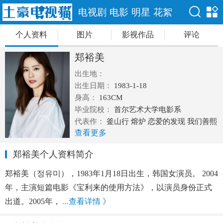
电视剧
电影
明星
花絮
个人资料
图片
影视作品
评论
郑裕美
出生地：
出生日期：
1983-1-18
身高：
163CM
毕业院校：
首尔艺术大学电影系
代表作：
釜山行 熔炉 恋爱的发现 我们善熙
查看更多
玉熙的电影
郑裕美个人资料简介
郑裕美（정유미），1983年1月18日出生，韩国女演员。 2004
年，主演短篇电影《宝利来的使用方法》，以演员身份正式
出道。2005年，
...查看详情 》