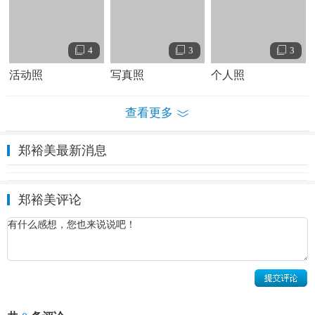
2009年3月，郑裕美在情感电影《附近的房间》中饰演内心备
受煎熬的社区教师言珠；5月，郑裕美出演爱情电影《懂得又
如何》，饰演与丈夫的
好友
关系微妙的尤欣 ；7月，郑裕美
4
3
3
主演恐怖电影《食人猪》，在片中饰演动物生态研究员卞秀
活动照
写真照
个人照
莲 。
查看更多
郑裕美最新消息
郑裕美评论
2010年5月，郑裕美与朴重勋搭档主演爱情喜剧电影《我的黑
帮恋人》，饰演怀揣着美好梦想而来到首尔工作的韩世珍，