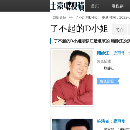
首页
电视剧
剧情介绍
>>
了不起的D小姐
更新时间：2022-03-
了不起的D小姐
简介
了不起的D小姐顾静江是谁演的 顾静江扮
顾静江
（
梁冠华
角色描述：
顾静江
角色剧照
扮演者：
梁冠华
梁冠华，1964