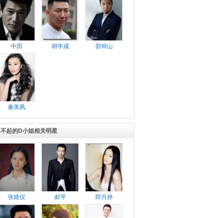
中田
胡学成
邵仰山
秦美凤
了不起的D小姐相关明星
张婧仪
郝平
郎月婷