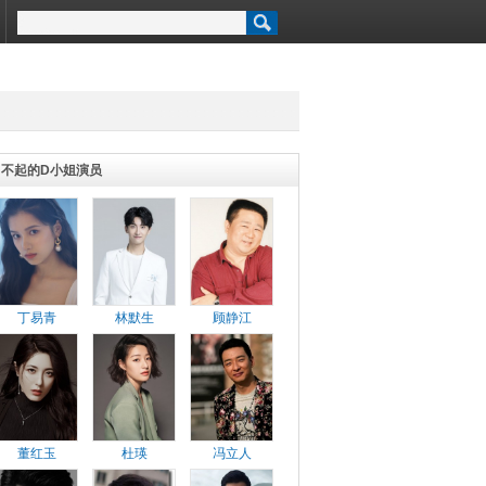
了不起的D小姐演员
丁易青
林默生
顾静江
董红玉
杜瑛
冯立人