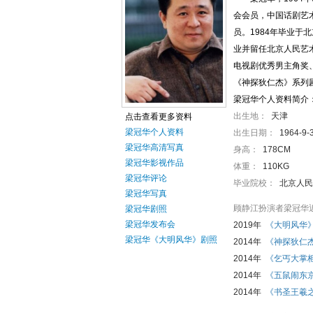
会会员，中国话剧艺
员。1984年毕业于
业并留任北京人民艺
电视剧优秀男主角奖、
《神探狄仁杰》系列
梁冠华个人资料简介
出生地：
天津
点击查看更多资料
梁冠华个人资料
出生日期：
1964-9-
梁冠华高清写真
身高：
178CM
梁冠华影视作品
体重：
110KG
梁冠华评论
毕业院校：
北京人民
梁冠华写真
顾静江扮演者梁冠华
梁冠华剧照
梁冠华发布会
2019年
《大明风华
梁冠华《大明风华》剧照
2014年
《神探狄仁
2014年
《乞丐大掌
2014年
《五鼠闹东
2014年
《书圣王羲