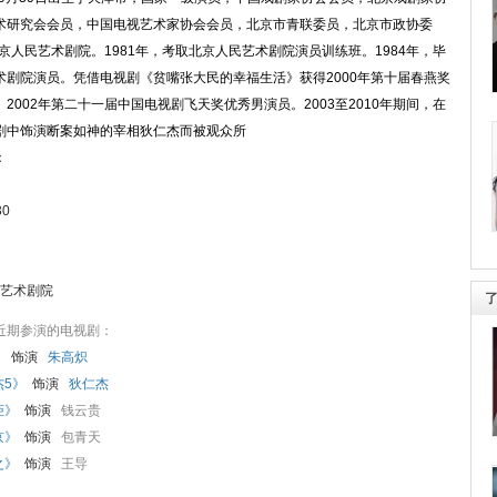
术研究会会员，中国电视艺术家协会会员，北京市青联委员，北京市政协委
北京人民艺术剧院。1981年，考取北京人民艺术剧院演员训练班。1984年，毕
术剧院演员。凭借电视剧《贫嘴张大民的幸福生活》获得2000年第十届春燕奖
2002年第二十一届中国电视剧飞天奖优秀男演员。2003至2010年期间，在
剧中饰演断案如神的宰相狄仁杰而被观众所
：
30
艺术剧院
近期参演的电视剧：
》
饰演
朱高炽
杰5》
饰演
狄仁杰
柜》
饰演
钱云贵
京》
饰演
包青天
之》
饰演
王导