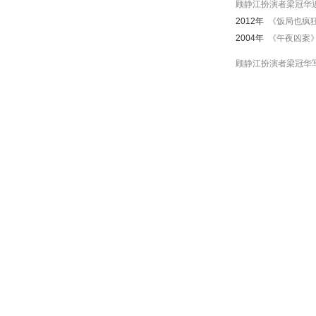
顾静江扮演者梁冠华
2012年
《饭局也疯
2004年
《午夜凶案
顾静江扮演者梁冠华