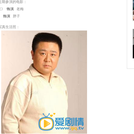
近期参演的电影：
狂》
饰演
老梅
》
饰演
胖子
写真生活照：