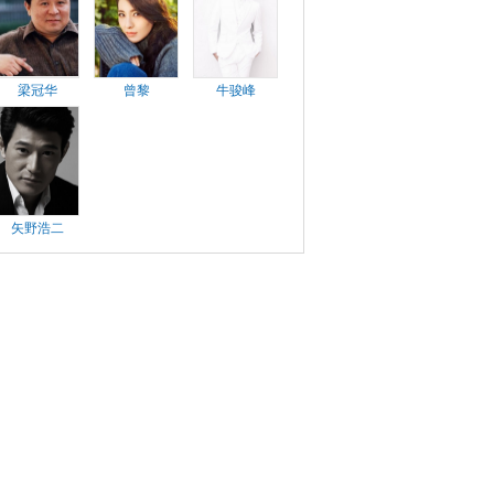
梁冠华
曾黎
牛骏峰
矢野浩二