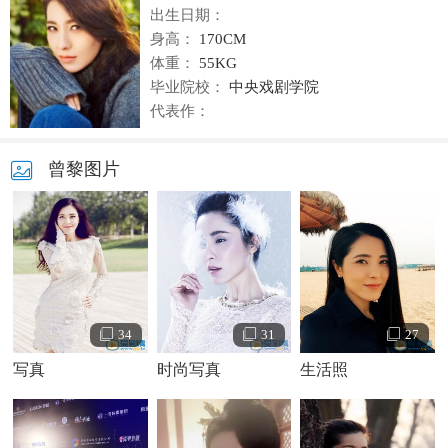
出生日期：
身高：
170CM
体重：
55KG
毕业院校：
中央戏剧学院
代表作：
曾黎图片
34
31
27
写真
时尚写真
生活照