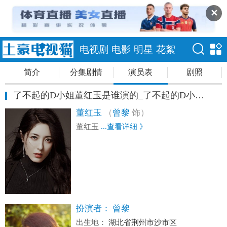
✕
电视剧
电影
明星
花絮
简介
分集剧情
演员表
剧照
了不起的D小姐董红玉是谁演的_了不起的D小姐董红玉扮演者曾黎个人资料
董红玉
（
曾黎
饰）
董红玉
...查看详细 》
扮演者：
曾黎
出生地：
湖北省荆州市沙市区